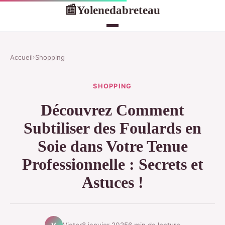
Yolenedabreteau
📰
Accueil
›
Shopping
SHOPPING
Découvrez Comment
Subtiliser des Foulards en
Soie dans Votre Tenue
Professionnelle : Secrets et
Astuces !
Victor
8 janvier 2025
6 min de lecture