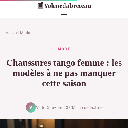
Yolenedabreteau
📰
Accueil
›
Mode
MODE
Chaussures tango femme : les
modèles à ne pas manquer
cette saison
Victor
5 février 2026
7 min de lecture
V